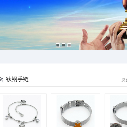
钛钢手链
您