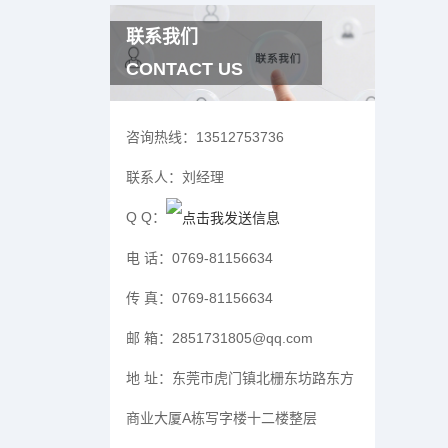
联系我们
CONTACT US
咨询热线：
13512753736
联系人：
刘经理
Q Q：
电 话：
0769-81156634
传 真：
0769-81156634
邮 箱：
2851731805@qq.com
地 址：
东莞市虎门镇北栅东坊路东方
商业大厦A栋写字楼十二楼整层